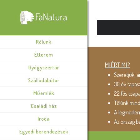
Rólunk
Étterem
MIÉRT MI?
Gyógyszertár
Szeretjük, a
Szállodabútor
30 év tapas
Műemlék
22 fős csap
Tőlünk min
Családi ház
A legmodern
Iroda
Az ország b
Egyedi berendezések