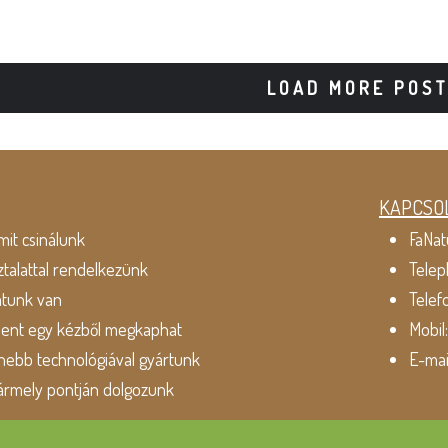
LOAD MORE POS
KAPCSO
mit csinálunk
FaNat
ztalattal rendelkezünk
Telep
atunk van
Telef
dent egy kézből megkaphat
Mobil
ebb technológiával gyártunk
E-mai
ármely pontján dolgozunk