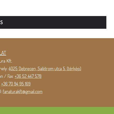
TS
LAT
ura Kft.
hely:
4025 Debrecen, Salétrom utca 5. (térkép)
on / Fax:
+36 52 447 578
:
+36 70 94 95 169
l:
fanaturakft@gmail.com