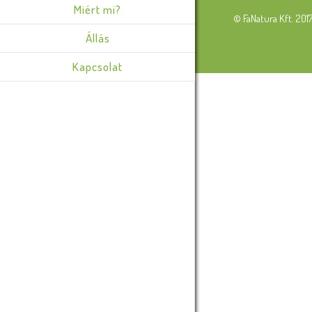
Miért mi?
© FaNatura Kft. 201
Állás
Kapcsolat