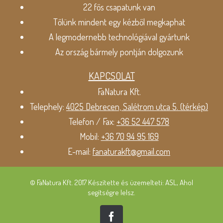
22 fős csapatunk van
Tőlünk mindent egy kézből megkaphat
A legmodernebb technológiával gyártunk
Az ország bármely pontján dolgozunk
KAPCSOLAT
FaNatura Kft.
Telephely:
4025 Debrecen, Salétrom utca 5. (térkép)
Telefon / Fax:
+36 52 447 578
Mobil:
+36 70 94 95 169
E-mail:
fanaturakft@gmail.com
© FaNatura Kft. 2017 Készítette és üzemelteti: ASL, Ahol
segítségre lelsz.
Facebook