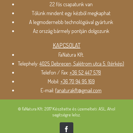
22 fős csapatunk van
Tőlünk mindent egy kézből megkaphat
A legmodernebb technológiával gyártunk
Az ország bármely pontján dolgozunk
KAPCSOLAT
FaNatura Kft.
Telephely:
4025 Debrecen, Salétrom utca 5. (térkép)
Telefon / Fax:
+36 52 447 578
Mobil:
+36 70 94 95 169
E-mail:
fanaturakft@gmail.com
© FaNatura Kft. 2017 Készítette és üzemelteti: ASL, Ahol
segítségre lelsz.
Facebook