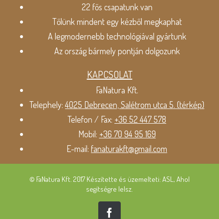
22 fős csapatunk van
Tőlünk mindent egy kézből megkaphat
A legmodernebb technológiával gyártunk
Az ország bármely pontján dolgozunk
KAPCSOLAT
FaNatura Kft.
Telephely:
4025 Debrecen, Salétrom utca 5. (térkép)
Telefon / Fax:
+36 52 447 578
Mobil:
+36 70 94 95 169
E-mail:
fanaturakft@gmail.com
© FaNatura Kft. 2017 Készítette és üzemelteti: ASL, Ahol
segítségre lelsz.
Facebook