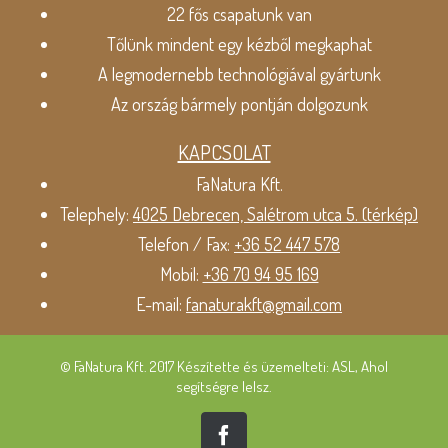
22 fős csapatunk van
Tőlünk mindent egy kézből megkaphat
A legmodernebb technológiával gyártunk
Az ország bármely pontján dolgozunk
KAPCSOLAT
FaNatura Kft.
Telephely:
4025 Debrecen, Salétrom utca 5. (térkép)
Telefon / Fax:
+36 52 447 578
Mobil:
+36 70 94 95 169
E-mail:
fanaturakft@gmail.com
© FaNatura Kft. 2017 Készítette és üzemelteti: ASL, Ahol
segítségre lelsz.
Facebook