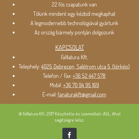
22 fős csapatunk van
Tőlünk mindent egy kézből megkaphat
A legmodernebb technológiával gyártunk
Az ország bármely pontján dolgozunk
KAPCSOLAT
FaNatura Kft.
Telephely:
4025 Debrecen, Salétrom utca 5. (térkép)
Telefon / Fax:
+36 52 447 578
Mobil:
+36 70 94 95 169
E-mail:
fanaturakft@gmail.com
© FaNatura Kft. 2017 Készítette és üzemelteti: ASL, Ahol
segítségre lelsz.
Facebook