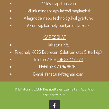
22 fős csapatunk van
Tőlünk mindent egy kézből megkaphat
A legmodernebb technológiával gyártunk
Az ország bármely pontján dolgozunk
KAPCSOLAT
FaNatura Kft.
Telephely:
4025 Debrecen, Salétrom utca 5. (térkép)
Telefon / Fax:
+36 52 447 578
Mobil:
+36 70 94 95 169
E-mail:
fanaturakft@gmail.com
© FaNatura Kft. 2017 Készítette és üzemelteti: ASL, Ahol
segítségre lelsz.
Facebook