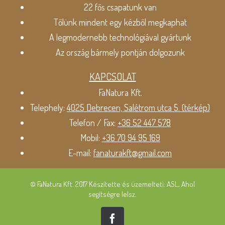
22 fős csapatunk van
Tőlünk mindent egy kézből megkaphat
A legmodernebb technológiával gyártunk
Az ország bármely pontján dolgozunk
KAPCSOLAT
FaNatura Kft.
Telephely:
4025 Debrecen, Salétrom utca 5. (térkép)
Telefon / Fax:
+36 52 447 578
Mobil:
+36 70 94 95 169
E-mail:
fanaturakft@gmail.com
© FaNatura Kft. 2017 Készítette és üzemelteti: ASL, Ahol
segítségre lelsz.
Facebook