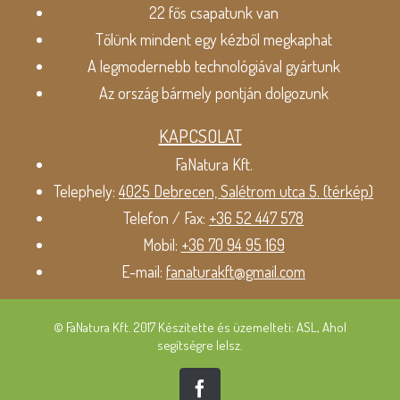
22 fős csapatunk van
Tőlünk mindent egy kézből megkaphat
A legmodernebb technológiával gyártunk
Az ország bármely pontján dolgozunk
KAPCSOLAT
FaNatura Kft.
Telephely:
4025 Debrecen, Salétrom utca 5. (térkép)
Telefon / Fax:
+36 52 447 578
Mobil:
+36 70 94 95 169
E-mail:
fanaturakft@gmail.com
© FaNatura Kft. 2017 Készítette és üzemelteti: ASL, Ahol
segítségre lelsz.
Facebook