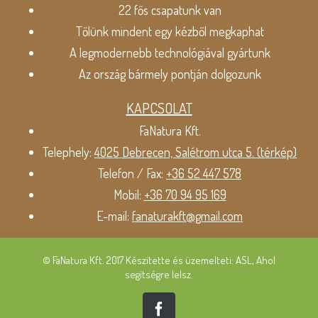
22 fős csapatunk van
Tőlünk mindent egy kézből megkaphat
A legmodernebb technológiával gyártunk
Az ország bármely pontján dolgozunk
KAPCSOLAT
FaNatura Kft.
Telephely:
4025 Debrecen, Salétrom utca 5. (térkép)
Telefon / Fax:
+36 52 447 578
Mobil:
+36 70 94 95 169
E-mail:
fanaturakft@gmail.com
© FaNatura Kft. 2017 Készítette és üzemelteti: ASL, Ahol
segítségre lelsz.
Facebook