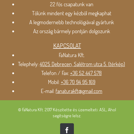
22 fős csapatunk van
Tőlünk mindent egy kézből megkaphat
A legmodernebb technológiával gyártunk
Az ország bármely pontján dolgozunk
KAPCSOLAT
FaNatura Kft.
Telephely:
4025 Debrecen, Salétrom utca 5. (térkép)
Telefon / Fax:
+36 52 447 578
Mobil:
+36 70 94 95 169
E-mail:
fanaturakft@gmail.com
© FaNatura Kft. 2017 Készítette és üzemelteti: ASL, Ahol
segítségre lelsz.
Facebook