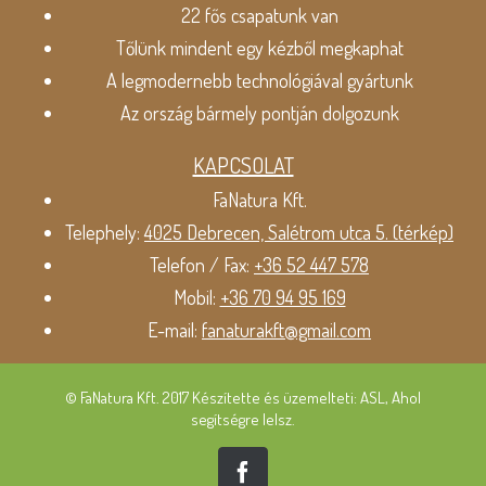
22 fős csapatunk van
Tőlünk mindent egy kézből megkaphat
A legmodernebb technológiával gyártunk
Az ország bármely pontján dolgozunk
KAPCSOLAT
FaNatura Kft.
Telephely:
4025 Debrecen, Salétrom utca 5. (térkép)
Telefon / Fax:
+36 52 447 578
Mobil:
+36 70 94 95 169
E-mail:
fanaturakft@gmail.com
© FaNatura Kft. 2017 Készítette és üzemelteti: ASL, Ahol
segítségre lelsz.
Facebook