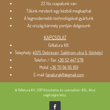
22 fős csapatunk van
Tőlünk mindent egy kézből megkaphat
A legmodernebb technológiával gyártunk
Az ország bármely pontján dolgozunk
KAPCSOLAT
FaNatura Kft.
Telephely:
4025 Debrecen, Salétrom utca 5. (térkép)
Telefon / Fax:
+36 52 447 578
Mobil:
+36 70 94 95 169
E-mail:
fanaturakft@gmail.com
© FaNatura Kft. 2017 Készítette és üzemelteti: ASL, Ahol
segítségre lelsz.
Facebook