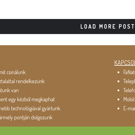
LOAD MORE POS
KAPCSO
mit csinálunk
FaNat
ztalattal rendelkezünk
Telep
atunk van
Telef
dent egy kézből megkaphat
Mobil
ebb technológiával gyártunk
E-mai
ármely pontján dolgozunk