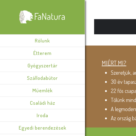
Rólunk
Étterem
MIÉRT MI?
Gyógyszertár
Szeretjük, a
Szállodabútor
30 év tapas
Műemlék
22 fős csap
Tőlünk min
Családi ház
A legmodern
Iroda
Az ország b
Egyedi berendezések