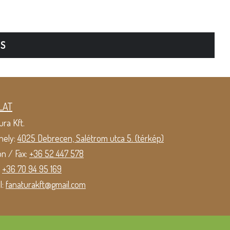
TS
LAT
ura Kft.
hely:
4025 Debrecen, Salétrom utca 5. (térkép)
on / Fax:
+36 52 447 578
:
+36 70 94 95 169
l:
fanaturakft@gmail.com