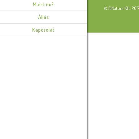
Miért mi?
© FaNatura Kft. 201
Állás
Kapcsolat