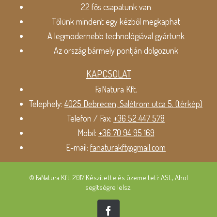
22 fős csapatunk van
Tőlünk mindent egy kézből megkaphat
A legmodernebb technológiával gyártunk
Az ország bármely pontján dolgozunk
KAPCSOLAT
FaNatura Kft.
Telephely:
4025 Debrecen, Salétrom utca 5. (térkép)
Telefon / Fax:
+36 52 447 578
Mobil:
+36 70 94 95 169
E-mail:
fanaturakft@gmail.com
© FaNatura Kft. 2017 Készítette és üzemelteti: ASL, Ahol
segítségre lelsz.
Facebook