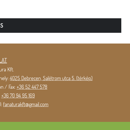
TS
LAT
ura Kft.
hely:
4025 Debrecen, Salétrom utca 5. (térkép)
on / Fax:
+36 52 447 578
:
+36 70 94 95 169
l:
fanaturakft@gmail.com