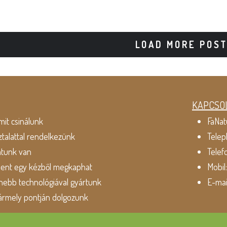
LOAD MORE POS
KAPCSO
mit csinálunk
FaNat
ztalattal rendelkezünk
Telep
atunk van
Telef
dent egy kézből megkaphat
Mobil
ebb technológiával gyártunk
E-mai
ármely pontján dolgozunk