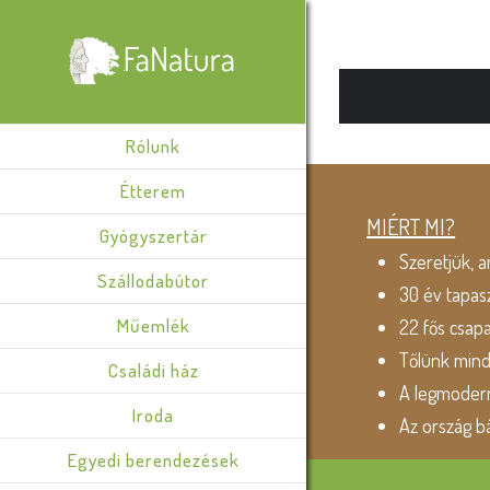
Rólunk
Étterem
MIÉRT MI?
Gyógyszertár
Szeretjük, a
Szállodabútor
30 év tapas
Műemlék
22 fős csap
Tőlünk min
Családi ház
A legmodern
Iroda
Az ország b
Egyedi berendezések