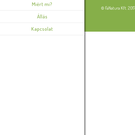
Miért mi?
© FaNatura Kft. 201
Állás
Kapcsolat