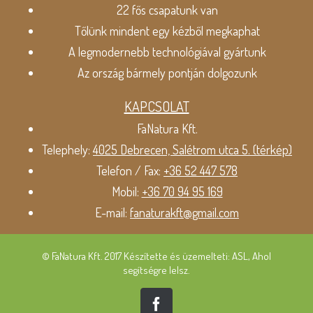
22 fős csapatunk van
Tőlünk mindent egy kézből megkaphat
A legmodernebb technológiával gyártunk
Az ország bármely pontján dolgozunk
KAPCSOLAT
FaNatura Kft.
Telephely:
4025 Debrecen, Salétrom utca 5. (térkép)
Telefon / Fax:
+36 52 447 578
Mobil:
+36 70 94 95 169
E-mail:
fanaturakft@gmail.com
© FaNatura Kft. 2017 Készítette és üzemelteti: ASL, Ahol
segítségre lelsz.
Facebook