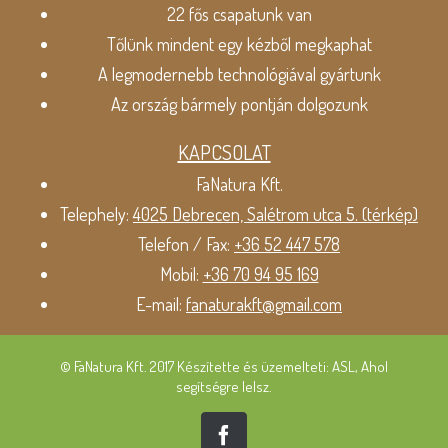
22 fős csapatunk van
Tőlünk mindent egy kézből megkaphat
A legmodernebb technológiával gyártunk
Az ország bármely pontján dolgozunk
KAPCSOLAT
FaNatura Kft.
Telephely:
4025 Debrecen, Salétrom utca 5. (térkép)
Telefon / Fax:
+36 52 447 578
Mobil:
+36 70 94 95 169
E-mail:
fanaturakft@gmail.com
© FaNatura Kft. 2017 Készítette és üzemelteti: ASL, Ahol
segítségre lelsz.
Facebook