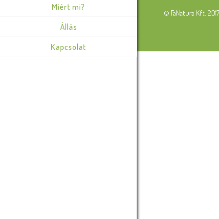
Miért mi?
© FaNatura Kft. 201
Állás
Kapcsolat