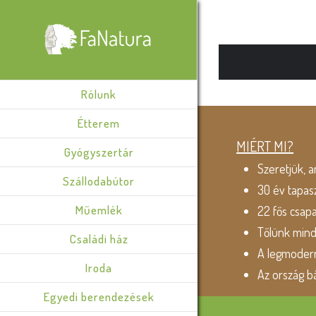
Rólunk
Étterem
MIÉRT MI?
Gyógyszertár
Szeretjük, a
Szállodabútor
30 év tapas
Műemlék
22 fős csap
Tőlünk min
Családi ház
A legmodern
Iroda
Az ország b
Egyedi berendezések