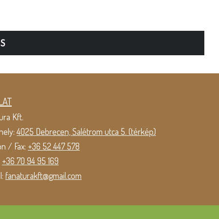
TS
LAT
ura Kft.
hely:
4025 Debrecen, Salétrom utca 5. (térkép)
on / Fax:
+36 52 447 578
:
+36 70 94 95 169
l:
fanaturakft@gmail.com