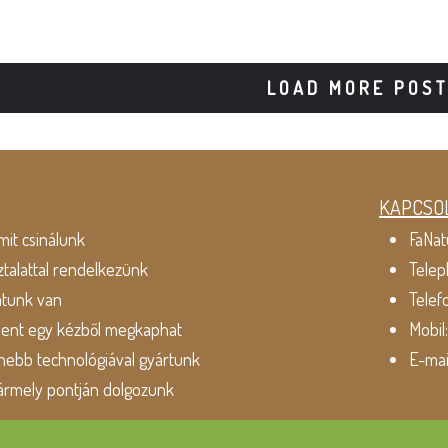
LOAD MORE POS
KAPCSO
mit csinálunk
FaNat
ztalattal rendelkezünk
Telep
atunk van
Telef
dent egy kézből megkaphat
Mobil
ebb technológiával gyártunk
E-mai
ármely pontján dolgozunk