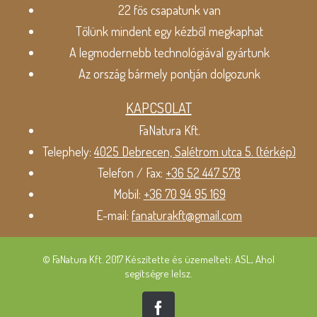
22 fős csapatunk van
Tőlünk mindent egy kézből megkaphat
A legmodernebb technológiával gyártunk
Az ország bármely pontján dolgozunk
KAPCSOLAT
FaNatura Kft.
Telephely:
4025 Debrecen, Salétrom utca 5. (térkép)
Telefon / Fax:
+36 52 447 578
Mobil:
+36 70 94 95 169
E-mail:
fanaturakft@gmail.com
© FaNatura Kft. 2017 Készítette és üzemelteti: ASL, Ahol
segítségre lelsz.
Facebook