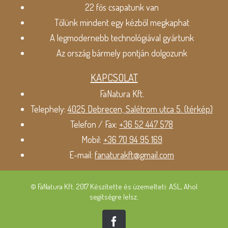
22 fős csapatunk van
Tőlünk mindent egy kézből megkaphat
A legmodernebb technológiával gyártunk
Az ország bármely pontján dolgozunk
KAPCSOLAT
FaNatura Kft.
Telephely:
4025 Debrecen, Salétrom utca 5. (térkép)
Telefon / Fax:
+36 52 447 578
Mobil:
+36 70 94 95 169
E-mail:
fanaturakft@gmail.com
© FaNatura Kft. 2017 Készítette és üzemelteti: ASL, Ahol
segítségre lelsz.
Facebook