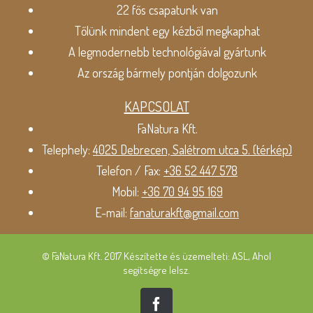
22 fős csapatunk van
Tőlünk mindent egy kézből megkaphat
A legmodernebb technológiával gyártunk
Az ország bármely pontján dolgozunk
KAPCSOLAT
FaNatura Kft.
Telephely:
4025 Debrecen, Salétrom utca 5. (térkép)
Telefon / Fax:
+36 52 447 578
Mobil:
+36 70 94 95 169
E-mail:
fanaturakft@gmail.com
© FaNatura Kft. 2017 Készítette és üzemelteti: ASL, Ahol
segítségre lelsz.
Facebook