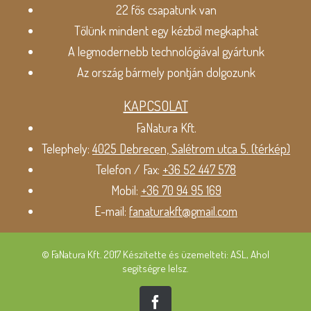
22 fős csapatunk van
Tőlünk mindent egy kézből megkaphat
A legmodernebb technológiával gyártunk
Az ország bármely pontján dolgozunk
KAPCSOLAT
FaNatura Kft.
Telephely:
4025 Debrecen, Salétrom utca 5. (térkép)
Telefon / Fax:
+36 52 447 578
Mobil:
+36 70 94 95 169
E-mail:
fanaturakft@gmail.com
© FaNatura Kft. 2017 Készítette és üzemelteti: ASL, Ahol
segítségre lelsz.
Facebook