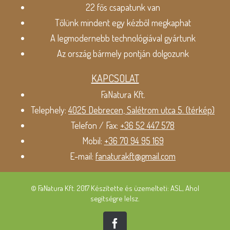
22 fős csapatunk van
Tőlünk mindent egy kézből megkaphat
A legmodernebb technológiával gyártunk
Az ország bármely pontján dolgozunk
KAPCSOLAT
FaNatura Kft.
Telephely:
4025 Debrecen, Salétrom utca 5. (térkép)
Telefon / Fax:
+36 52 447 578
Mobil:
+36 70 94 95 169
E-mail:
fanaturakft@gmail.com
© FaNatura Kft. 2017 Készítette és üzemelteti: ASL, Ahol
segítségre lelsz.
Facebook