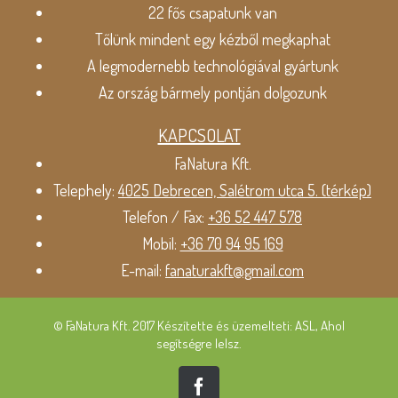
22 fős csapatunk van
Tőlünk mindent egy kézből megkaphat
A legmodernebb technológiával gyártunk
Az ország bármely pontján dolgozunk
KAPCSOLAT
FaNatura Kft.
Telephely:
4025 Debrecen, Salétrom utca 5. (térkép)
Telefon / Fax:
+36 52 447 578
Mobil:
+36 70 94 95 169
E-mail:
fanaturakft@gmail.com
© FaNatura Kft. 2017 Készítette és üzemelteti: ASL, Ahol
segítségre lelsz.
Facebook