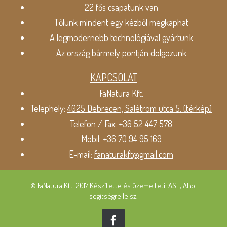
22 fős csapatunk van
Tőlünk mindent egy kézből megkaphat
A legmodernebb technológiával gyártunk
Az ország bármely pontján dolgozunk
KAPCSOLAT
FaNatura Kft.
Telephely:
4025 Debrecen, Salétrom utca 5. (térkép)
Telefon / Fax:
+36 52 447 578
Mobil:
+36 70 94 95 169
E-mail:
fanaturakft@gmail.com
© FaNatura Kft. 2017 Készítette és üzemelteti: ASL, Ahol
segítségre lelsz.
Facebook