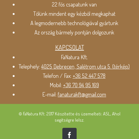
22 fős csapatunk van
Tőlünk mindent egy kézből megkaphat
A legmodernebb technológiával gyártunk
Az ország bármely pontján dolgozunk
KAPCSOLAT
FaNatura Kft.
Telephely:
4025 Debrecen, Salétrom utca 5. (térkép)
Telefon / Fax:
+36 52 447 578
Mobil:
+36 70 94 95 169
E-mail:
fanaturakft@gmail.com
© FaNatura Kft. 2017 Készítette és üzemelteti: ASL, Ahol
segítségre lelsz.
Facebook