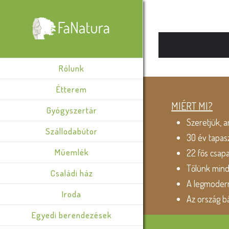
Rólunk
Étterem
MIÉRT MI?
Gyógyszertár
Szeretjük, a
Szállodabútor
30 év tapas
Műemlék
22 fős csap
Tőlünk min
Családi ház
A legmodern
Iroda
Az ország b
Egyedi berendezések