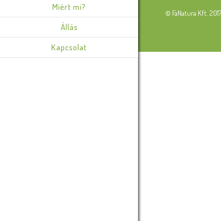
Miért mi?
© FaNatura Kft. 201
Állás
Kapcsolat