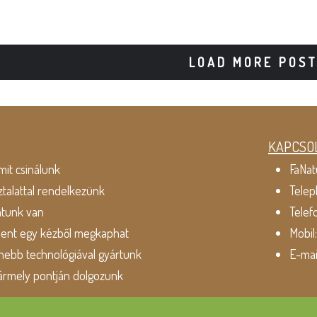
LOAD MORE POS
KAPCSO
mit csinálunk
FaNat
ztalattal rendelkezünk
Telep
atunk van
Telef
dent egy kézből megkaphat
Mobil
ebb technológiával gyártunk
E-mai
ármely pontján dolgozunk