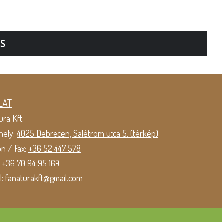
TS
LAT
ura Kft.
hely:
4025 Debrecen, Salétrom utca 5. (térkép)
on / Fax:
+36 52 447 578
:
+36 70 94 95 169
l:
fanaturakft@gmail.com