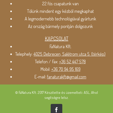
22 fős csapatunk van
Tőlünk mindent egy kézből megkaphat
A legmodernebb technológiával gyártunk
Az ország bármely pontján dolgozunk
KAPCSOLAT
FaNatura Kft.
Telephely:
4025 Debrecen, Salétrom utca 5. (térkép)
Telefon / Fax:
+36 52 447 578
Mobil:
+36 70 94 95 169
E-mail:
fanaturakft@gmail.com
© FaNatura Kft. 2017 Készítette és üzemelteti: ASL, Ahol
segítségre lelsz.
Facebook