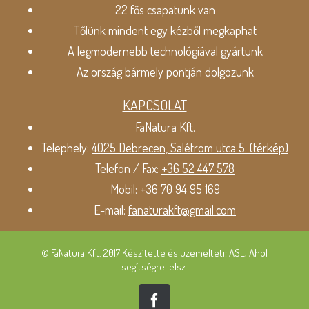
22 fős csapatunk van
Tőlünk mindent egy kézből megkaphat
A legmodernebb technológiával gyártunk
Az ország bármely pontján dolgozunk
KAPCSOLAT
FaNatura Kft.
Telephely:
4025 Debrecen, Salétrom utca 5. (térkép)
Telefon / Fax:
+36 52 447 578
Mobil:
+36 70 94 95 169
E-mail:
fanaturakft@gmail.com
© FaNatura Kft. 2017 Készítette és üzemelteti: ASL, Ahol
segítségre lelsz.
Facebook