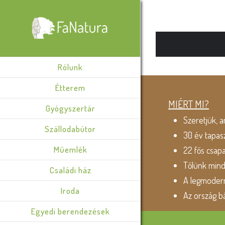
Rólunk
Étterem
MIÉRT MI?
Gyógyszertár
Szeretjük, a
Szállodabútor
30 év tapas
Műemlék
22 fős csap
Tőlünk min
Családi ház
A legmodern
Iroda
Az ország b
Egyedi berendezések