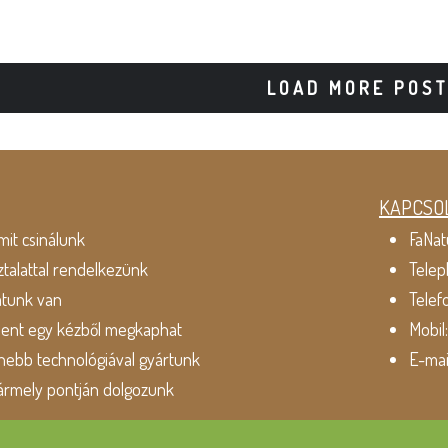
LOAD MORE POS
KAPCSO
mit csinálunk
FaNat
ztalattal rendelkezünk
Telep
atunk van
Telef
dent egy kézből megkaphat
Mobil
ebb technológiával gyártunk
E-mai
ármely pontján dolgozunk