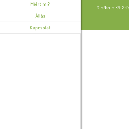
Miért mi?
© FaNatura Kft. 201
Állás
Kapcsolat