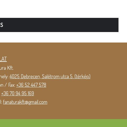
TS
LAT
ura Kft.
hely:
4025 Debrecen, Salétrom utca 5. (térkép)
on / Fax:
+36 52 447 578
:
+36 70 94 95 169
l:
fanaturakft@gmail.com