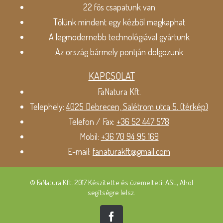
22 fős csapatunk van
Tőlünk mindent egy kézből megkaphat
A legmodernebb technológiával gyártunk
Az ország bármely pontján dolgozunk
KAPCSOLAT
FaNatura Kft.
Telephely:
4025 Debrecen, Salétrom utca 5. (térkép)
Telefon / Fax:
+36 52 447 578
Mobil:
+36 70 94 95 169
E-mail:
fanaturakft@gmail.com
© FaNatura Kft. 2017 Készítette és üzemelteti: ASL, Ahol
segítségre lelsz.
Facebook