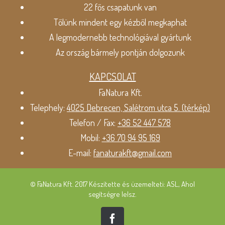
22 fős csapatunk van
Tőlünk mindent egy kézből megkaphat
A legmodernebb technológiával gyártunk
Az ország bármely pontján dolgozunk
KAPCSOLAT
FaNatura Kft.
Telephely:
4025 Debrecen, Salétrom utca 5. (térkép)
Telefon / Fax:
+36 52 447 578
Mobil:
+36 70 94 95 169
E-mail:
fanaturakft@gmail.com
© FaNatura Kft. 2017 Készítette és üzemelteti: ASL, Ahol
segítségre lelsz.
Facebook