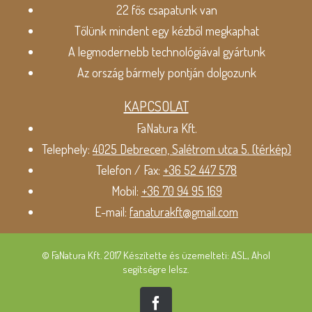
22 fős csapatunk van
Tőlünk mindent egy kézből megkaphat
A legmodernebb technológiával gyártunk
Az ország bármely pontján dolgozunk
KAPCSOLAT
FaNatura Kft.
Telephely:
4025 Debrecen, Salétrom utca 5. (térkép)
Telefon / Fax:
+36 52 447 578
Mobil:
+36 70 94 95 169
E-mail:
fanaturakft@gmail.com
© FaNatura Kft. 2017 Készítette és üzemelteti: ASL, Ahol
segítségre lelsz.
Facebook