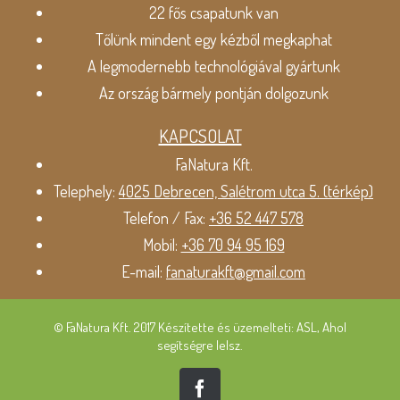
22 fős csapatunk van
Tőlünk mindent egy kézből megkaphat
A legmodernebb technológiával gyártunk
Az ország bármely pontján dolgozunk
KAPCSOLAT
FaNatura Kft.
Telephely:
4025 Debrecen, Salétrom utca 5. (térkép)
Telefon / Fax:
+36 52 447 578
Mobil:
+36 70 94 95 169
E-mail:
fanaturakft@gmail.com
© FaNatura Kft. 2017 Készítette és üzemelteti: ASL, Ahol
segítségre lelsz.
Facebook