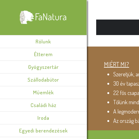
Rólunk
Étterem
MIÉRT MI?
Gyógyszertár
Szeretjük, a
Szállodabútor
30 év tapas
Műemlék
22 fős csap
Tőlünk min
Családi ház
A legmodern
Iroda
Az ország b
Egyedi berendezések