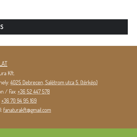
TS
LAT
ura Kft.
hely:
4025 Debrecen, Salétrom utca 5. (térkép)
on / Fax:
+36 52 447 578
:
+36 70 94 95 169
l:
fanaturakft@gmail.com