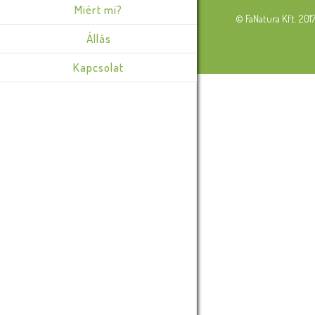
Miért mi?
© FaNatura Kft. 201
Állás
Kapcsolat