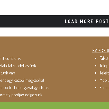
LOAD MORE POS
KAPCSO
mit csinálunk
FaNat
ztalattal rendelkezünk
Telep
atunk van
Telef
dent egy kézből megkaphat
Mobil
ebb technológiával gyártunk
E-mai
ármely pontján dolgozunk