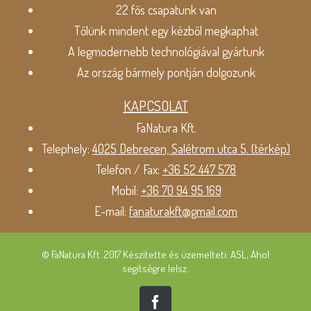
22 fős csapatunk van
Tőlünk mindent egy kézből megkaphat
A legmodernebb technológiával gyártunk
Az ország bármely pontján dolgozunk
KAPCSOLAT
FaNatura Kft.
Telephely:
4025 Debrecen, Salétrom utca 5. (térkép)
Telefon / Fax:
+36 52 447 578
Mobil:
+36 70 94 95 169
E-mail:
fanaturakft@gmail.com
© FaNatura Kft. 2017 Készítette és üzemelteti: ASL, Ahol
segítségre lelsz.
Facebook