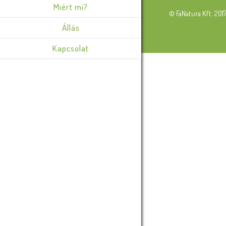
Miért mi?
© FaNatura Kft. 201
Állás
Kapcsolat