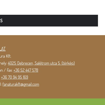
TS
LAT
ura Kft.
hely:
4025 Debrecen, Salétrom utca 5. (térkép)
on / Fax:
+36 52 447 578
:
+36 70 94 95 169
l:
fanaturakft@gmail.com