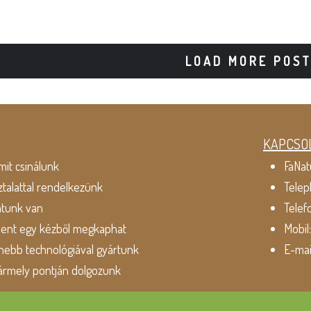
LOAD MORE POS
KAPCSO
mit csinálunk
FaNat
ztalattal rendelkezünk
Telep
atunk van
Telef
dent egy kézből megkaphat
Mobil
ebb technológiával gyártunk
E-mai
ármely pontján dolgozunk