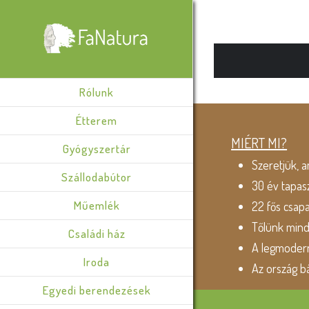
Rólunk
Étterem
MIÉRT MI?
Gyógyszertár
Szeretjük, a
Szállodabútor
30 év tapas
Műemlék
22 fős csap
Tőlünk min
Családi ház
A legmodern
Iroda
Az ország b
Egyedi berendezések