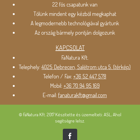
22 fős csapatunk van
Tőlünk mindent egy kézből megkaphat
A legmodernebb technológiával gyártunk
Az ország bármely pontján dolgozunk
KAPCSOLAT
FaNatura Kft.
Telephely:
4025 Debrecen, Salétrom utca 5. (térkép)
Telefon / Fax:
+36 52 447 578
Mobil:
+36 70 94 95 169
E-mail:
fanaturakft@gmail.com
© FaNatura Kft. 2017 Készítette és üzemelteti: ASL, Ahol
segítségre lelsz.
Facebook