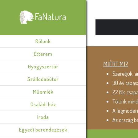
Rólunk
Étterem
MIÉRT MI?
Gyógyszertár
Szeretjük, a
Szállodabútor
30 év tapas
Műemlék
22 fős csap
Tőlünk min
Családi ház
A legmodern
Iroda
Az ország b
Egyedi berendezések