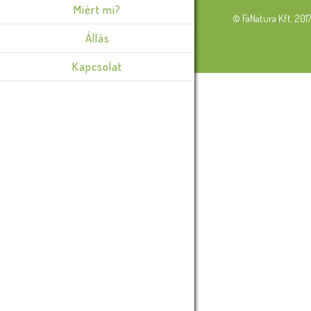
Miért mi?
© FaNatura Kft. 201
Állás
Kapcsolat