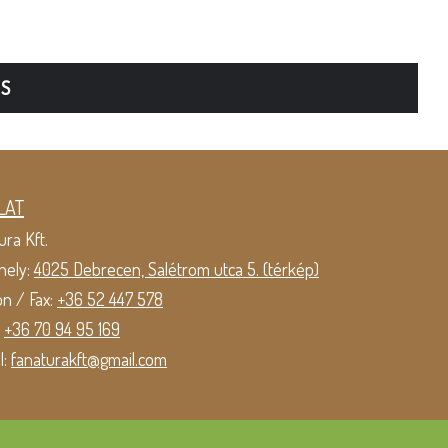
TS
LAT
ura Kft.
hely:
4025 Debrecen, Salétrom utca 5. (térkép)
on / Fax:
+36 52 447 578
:
+36 70 94 95 169
l:
fanaturakft@gmail.com