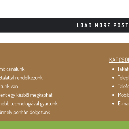
LOAD MORE POS
KAPCSO
mit csinálunk
FaNat
ztalattal rendelkezünk
Telep
atunk van
Telef
dent egy kézből megkaphat
Mobil
ebb technológiával gyártunk
E-mai
ármely pontján dolgozunk