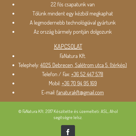
22 fős csapatunk van
Tőlünk mindent egy kézből megkaphat
A legmodernebb technológiával gyártunk
Az ország bármely pontján dolgozunk
KAPCSOLAT
FaNatura Kft.
Telephely:
4025 Debrecen, Salétrom utca 5. (térkép)
Telefon / Fax:
+36 52 447 578
Mobil:
+36 70 94 95 169
E-mail:
fanaturakft@gmail.com
© FaNatura Kft. 2017 Készítette és üzemelteti: ASL, Ahol
segítségre lelsz.
Facebook