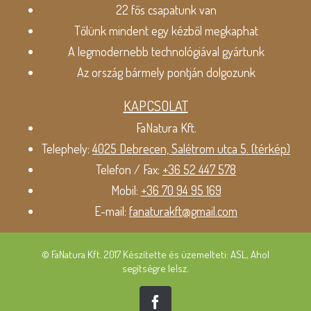
22 fős csapatunk van
Tőlünk mindent egy kézből megkaphat
A legmodernebb technológiával gyártunk
Az ország bármely pontján dolgozunk
KAPCSOLAT
FaNatura Kft.
Telephely:
4025 Debrecen, Salétrom utca 5. (térkép)
Telefon / Fax:
+36 52 447 578
Mobil:
+36 70 94 95 169
E-mail:
fanaturakft@gmail.com
© FaNatura Kft. 2017 Készítette és üzemelteti: ASL, Ahol
segítségre lelsz.
Facebook