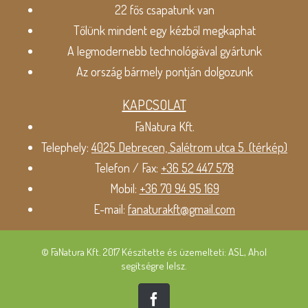
22 fős csapatunk van
Tőlünk mindent egy kézből megkaphat
A legmodernebb technológiával gyártunk
Az ország bármely pontján dolgozunk
KAPCSOLAT
FaNatura Kft.
Telephely:
4025 Debrecen, Salétrom utca 5. (térkép)
Telefon / Fax:
+36 52 447 578
Mobil:
+36 70 94 95 169
E-mail:
fanaturakft@gmail.com
© FaNatura Kft. 2017 Készítette és üzemelteti: ASL, Ahol
segítségre lelsz.
Facebook