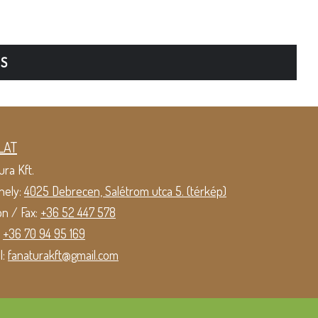
TS
LAT
ura Kft.
hely:
4025 Debrecen, Salétrom utca 5. (térkép)
on / Fax:
+36 52 447 578
:
+36 70 94 95 169
l:
fanaturakft@gmail.com