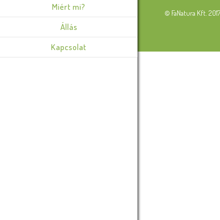
Miért mi?
© FaNatura Kft. 201
Állás
Kapcsolat