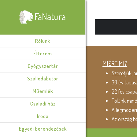
Rólunk
Étterem
MIÉRT MI?
Gyógyszertár
Szeretjük, a
Szállodabútor
30 év tapas
Műemlék
22 fős csap
Tőlünk min
Családi ház
A legmodern
Iroda
Az ország b
Egyedi berendezések