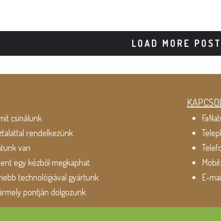
LOAD MORE POS
KAPCSO
mit csinálunk
FaNat
ztalattal rendelkezünk
Telep
atunk van
Telef
dent egy kézből megkaphat
Mobil
ebb technológiával gyártunk
E-mai
ármely pontján dolgozunk