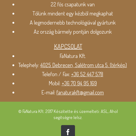
22 fős csapatunk van
Tőlünk mindent egy kézből megkaphat
A legmodernebb technológiával gyártunk
Az ország bármely pontján dolgozunk
KAPCSOLAT
FaNatura Kft.
Telephely:
4025 Debrecen, Salétrom utca 5. (térkép)
Telefon / Fax:
+36 52 447 578
Mobil:
+36 70 94 95 169
E-mail:
fanaturakft@gmail.com
© FaNatura Kft. 2017 Készítette és üzemelteti: ASL, Ahol
segítségre lelsz.
Facebook