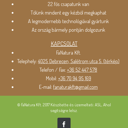
22 fős csapatunk van
Tőlünk mindent egy kézből megkaphat
A legmodernebb technológiával gyártunk
Az ország bármely pontján dolgozunk
KAPCSOLAT
FaNatura Kft.
Telephely:
4025 Debrecen, Salétrom utca 5. (térkép)
Telefon / Fax:
+36 52 447 578
Mobil:
+36 70 94 95 169
E-mail:
fanaturakft@gmail.com
© FaNatura Kft. 2017 Készítette és üzemelteti: ASL, Ahol
segítségre lelsz.
Facebook