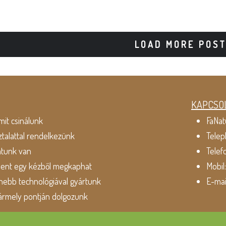
LOAD MORE POS
KAPCSO
mit csinálunk
FaNat
ztalattal rendelkezünk
Telep
atunk van
Telef
dent egy kézből megkaphat
Mobil
ebb technológiával gyártunk
E-mai
ármely pontján dolgozunk