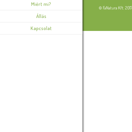
Miért mi?
© FaNatura Kft. 201
Állás
Kapcsolat