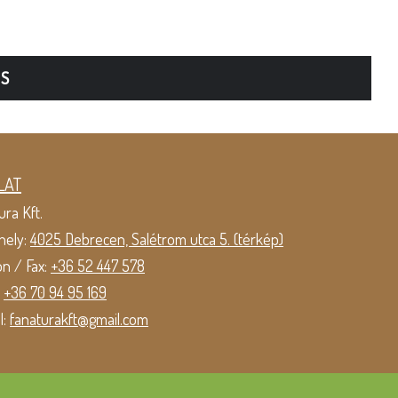
TS
LAT
ura Kft.
hely:
4025 Debrecen, Salétrom utca 5. (térkép)
on / Fax:
+36 52 447 578
:
+36 70 94 95 169
l:
fanaturakft@gmail.com