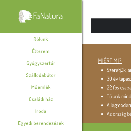
Rólunk
Étterem
MIÉRT MI?
Gyógyszertár
Szeretjük, a
Szállodabútor
30 év tapas
Műemlék
22 fős csap
Tőlünk min
Családi ház
A legmodern
Iroda
Az ország b
Egyedi berendezések