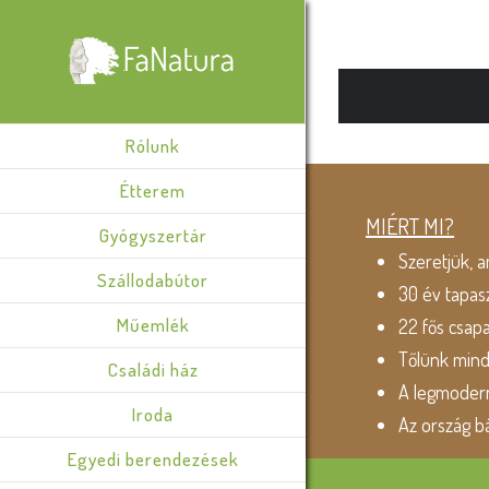
Rólunk
Étterem
MIÉRT MI?
Gyógyszertár
Szeretjük, a
Szállodabútor
30 év tapas
Műemlék
22 fős csap
Tőlünk min
Családi ház
A legmodern
Iroda
Az ország b
Egyedi berendezések