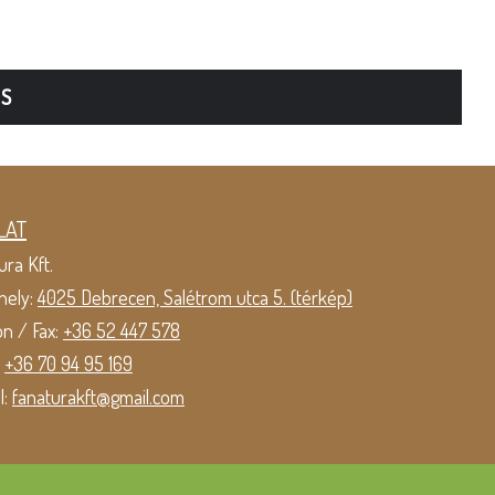
TS
LAT
ura Kft.
hely:
4025 Debrecen, Salétrom utca 5. (térkép)
on / Fax:
+36 52 447 578
:
+36 70 94 95 169
l:
fanaturakft@gmail.com