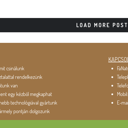
LOAD MORE POS
KAPCSO
mit csinálunk
FaNat
ztalattal rendelkezünk
Telep
atunk van
Telef
dent egy kézből megkaphat
Mobil
ebb technológiával gyártunk
E-mai
ármely pontján dolgozunk