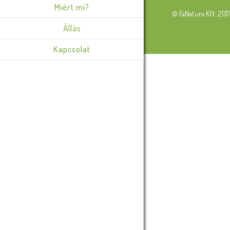
Miért mi?
© FaNatura Kft. 201
Állás
Kapcsolat