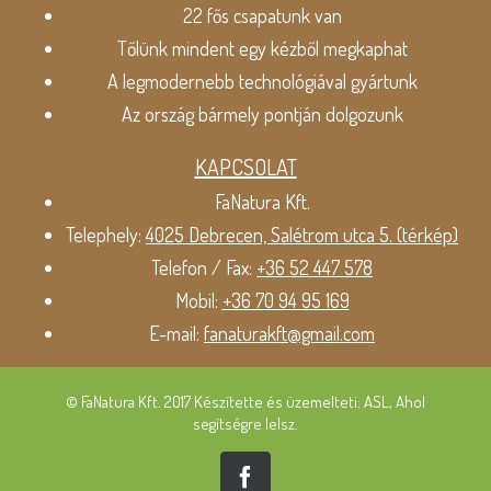
22 fős csapatunk van
Tőlünk mindent egy kézből megkaphat
A legmodernebb technológiával gyártunk
Az ország bármely pontján dolgozunk
KAPCSOLAT
FaNatura Kft.
Telephely:
4025 Debrecen, Salétrom utca 5. (térkép)
Telefon / Fax:
+36 52 447 578
Mobil:
+36 70 94 95 169
E-mail:
fanaturakft@gmail.com
© FaNatura Kft. 2017 Készítette és üzemelteti: ASL, Ahol
segítségre lelsz.
Facebook