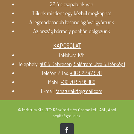
22 fős csapatunk van
Tőlünk mindent egy kézből megkaphat
A legmodernebb technológiával gyártunk
Az ország bármely pontján dolgozunk
KAPCSOLAT
FaNatura Kft.
Telephely:
4025 Debrecen, Salétrom utca 5. (térkép)
Telefon / Fax:
+36 52 447 578
Mobil:
+36 70 94 95 169
E-mail:
fanaturakft@gmail.com
© FaNatura Kft. 2017 Készítette és üzemelteti: ASL, Ahol
segítségre lelsz.
Facebook